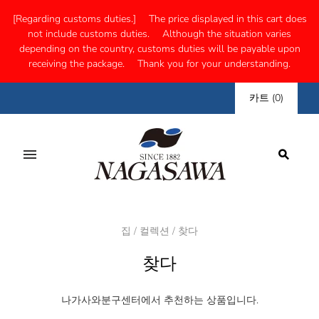
[Regarding customs duties.] The price displayed in this cart does
not include customs duties. Although the situation varies
depending on the country, customs duties will be payable upon
receiving the package. Thank you for your understanding.
카트
(
0
)
집
/
컬렉션
/
찾다
찾다
나가사와분구센터에서 추천하는 상품입니다.